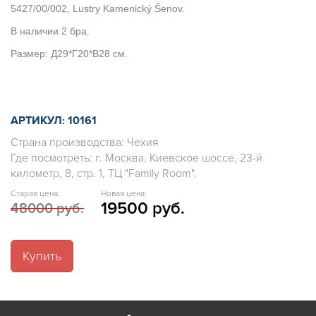
5427/00/002, Lustry Kamenický Šenov.
В наличии 2 бра.
Размер: Д29*Г20*В28 см.
АРТИКУЛ: 10161
Страна производства: Чехия
Где посмотреть: г. Москва, Киевское шоссе, 23-й
километр, 8, стр. 1, ТЦ "Family Room".
Старая цена:
Новая цена:
19500 руб.
48000 руб.
Купить