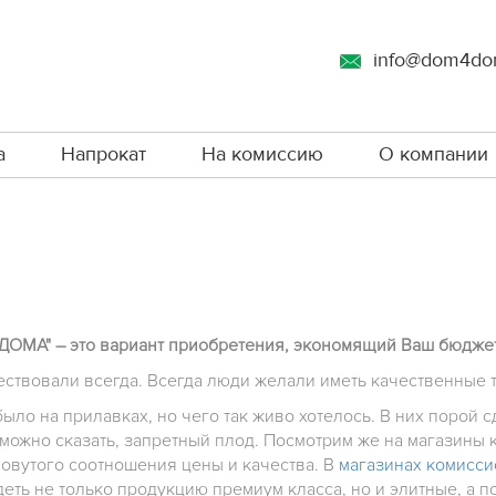
info@dom4do
а
Напрокат
На комиссию
О компании
ДОМА" – это вариант приобретения, экономящий Ваш бюджет
твовали всегда. Всегда люди желали иметь качественные т
ыло на прилавках, но чего так живо хотелось. В них порой с
можно сказать, запретный плод. Посмотрим же на магазины 
ловутого соотношения цены и качества. В
магазинах комисси
еть не только продукцию премиум класса, но и элитные, а п