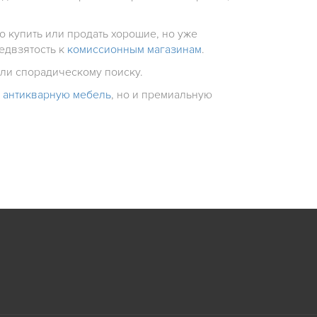
о купить или продать хорошие, но уже
едвзятость к
комиссионным магазинам
.
или спорадическому поиску.
о
антикварную мебель
, но и премиальную