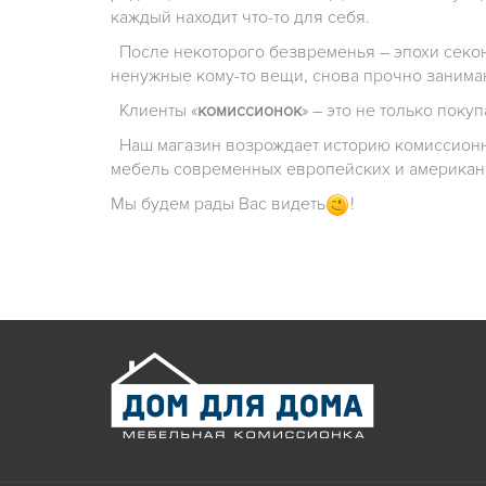
каждый находит что-то для себя.
После некоторого безвременья – эпохи секонд
ненужные кому-то вещи, снова прочно занима
Клиенты «
комиссионок
» – это не только пок
Наш магазин возрождает историю комиссионны
мебель современных европейских и американ
Мы будем рады Вас видеть
!