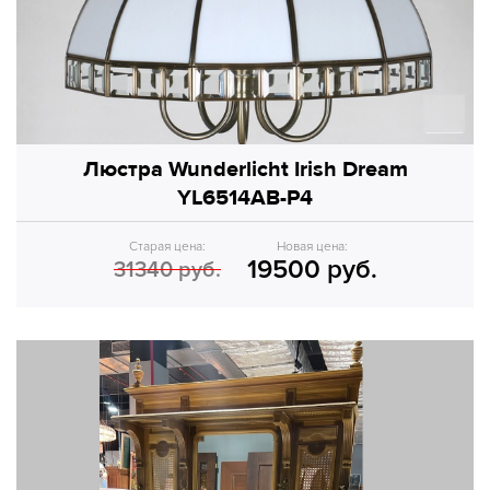
Люстра Wunderlicht Irish Dream
YL6514AB-P4
Старая цена:
Новая цена:
19500 руб.
31340 руб.