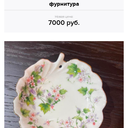
фурнитура
Новая цена:
7000 руб.