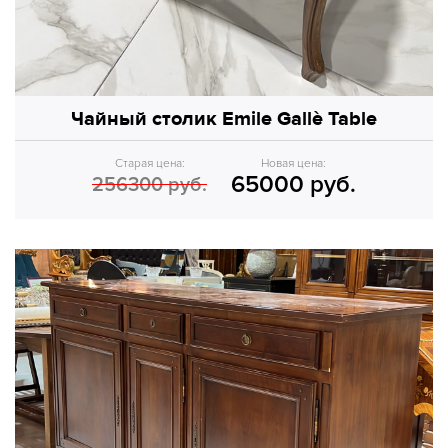
Чайный столик Emile Gallè Table
Старая цена:
Новая цена:
65000 руб.
256300 руб.