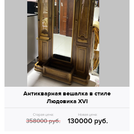
Антикварная вешалка в стиле
Людовика XVI
Старая цена:
Новая цена:
130000 руб.
358000 руб.