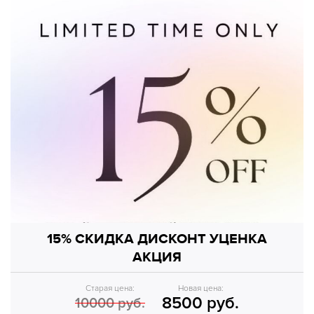
15% СКИДКА ДИСКОНТ УЦЕНКА
АКЦИЯ
Старая цена:
Новая цена:
8500 руб.
10000 руб.