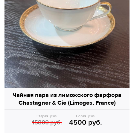
Чайная пара из лиможского фарфора
Chastagner & Cie (Limoges, France)
Старая цена:
Новая цена:
4500 руб.
15800 руб.