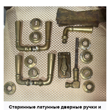
Старинные латунные дверные ручки и