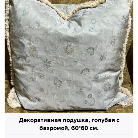
Декоративная подушка, голубая с
бахромой, 60*60 см.