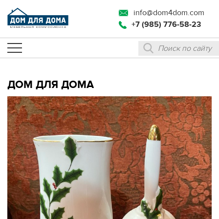
info@dom4dom.com
+7 (985) 776-58-23
ДОМ ДЛЯ ДОМА