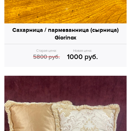
Сахарница / пармезанница (сырница)
Giorinox
Старая цена:
Новая цена:
1000 руб.
5800 руб.