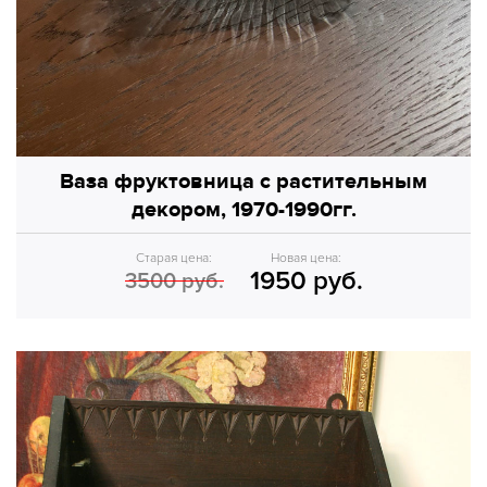
Ваза фруктовница с растительным
декором, 1970-1990гг.
Старая цена:
Новая цена:
1950 руб.
3500 руб.