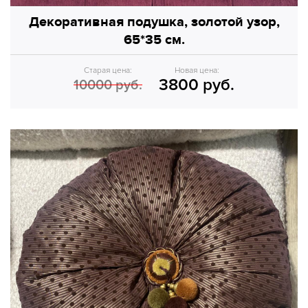
Декоративная подушка, золотой узор,
65*35 см.
Старая цена:
Новая цена:
3800 руб.
10000 руб.