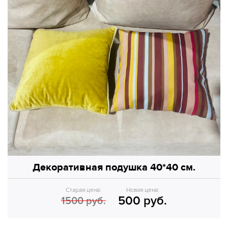
Декоративная подушка 40*40 см.
Старая цена:
Новая цена:
500 руб.
1500 руб.