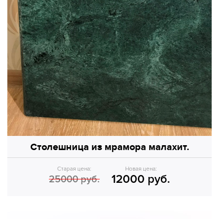
Столешница из мрамора малахит.
Старая цена:
Новая цена:
12000 руб.
25000 руб.