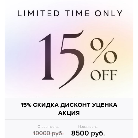
15% СКИДКА ДИСКОНТ УЦЕНКА
АКЦИЯ
Старая цена:
Новая цена:
8500 руб.
10000 руб.