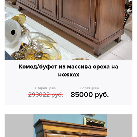
Комод/буфет из массива ореха на
ножках
Старая цена:
Новая цена:
85000 руб.
293022 руб.