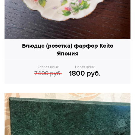
Блюдце (розетка) фарфор Keito
Япония
Старая цена:
Новая цена:
1800 руб.
7400 руб.