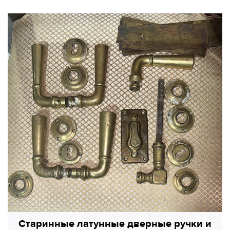
Старинные латунные дверные ручки и