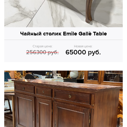
Чайный столик Emile Gallè Table
Старая цена:
Новая цена:
65000 руб.
256300 руб.