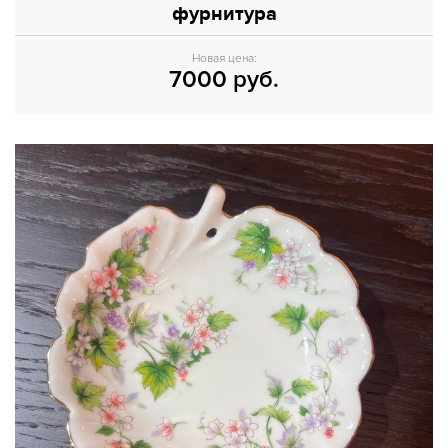
фурнитура
Новая цена:
7000 руб.