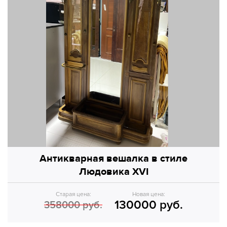
Антикварная вешалка в стиле
Людовика XVI
Старая цена:
Новая цена:
130000 руб.
358000 руб.