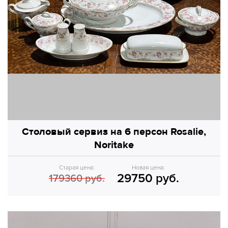
Столовый сервиз на 6 персон Rosalie,
Noritake
Старая цена:
Новая цена:
29750 руб.
179360 руб.