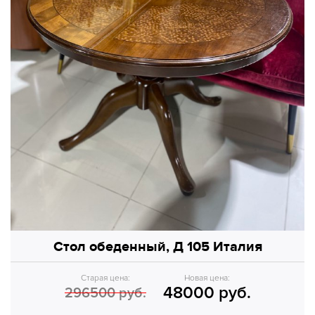
Стол обеденный, Д 105 Италия
Старая цена:
Новая цена:
48000 руб.
296500 руб.