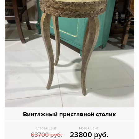
Винтажный приставной столик
Старая цена:
Новая цена:
23800 руб.
63700 руб.