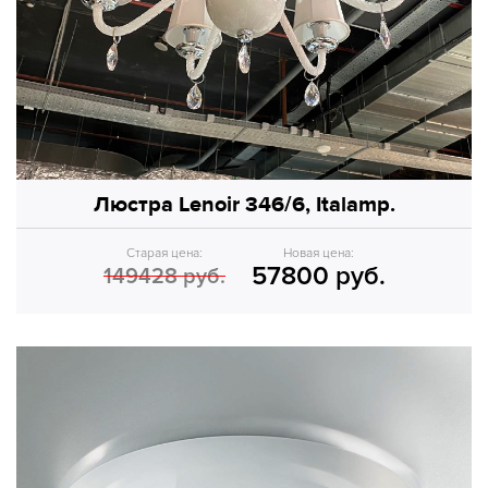
Люстра Lenoir 346/6, Italamp.
Старая цена:
Новая цена:
57800 руб.
149428 руб.