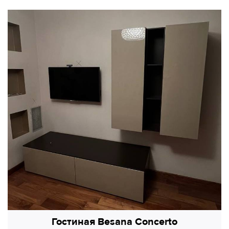
Гостиная Besana Concerto