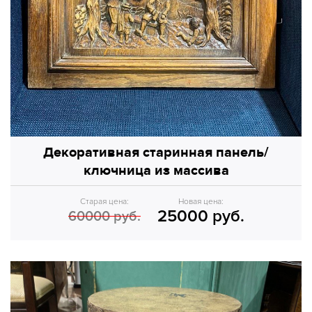
Декоративная старинная панель/
ключница из массива
Старая цена:
Новая цена:
25000 руб.
60000 руб.